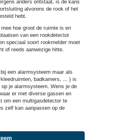
 ergens anders ontstaat, is de kans
ortsluiting alvorens de rook of het
esteld hebt.
er mee hoe groot de ruimte is en
 plaatsen van een rookdetector
 een speciaal soort rookmelder moet
t of reeds aanwezige hitte.
 bij een alarmsysteem maar als
kleedruimten, badkamers, ... ) is
en op je alarmsysteem. Wens je de
n waar er met diverse gassen en
t om een multi­gasdetector te
ies zelf kan aanpassen op de
steem