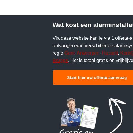
Wat kost een alarminstalla
Via deze website kan je via 1 offerte-a
ontvangen van verschillende alarmsyst
regio
Gent
,
Antwerpen
,
Hasselt
,
Kortri
Brugge
. Het is totaal gratis en vrijblijv
Start hier uw offerte aanvraag