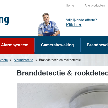
Home
Alle producten
Vrijblijvende offerte?
Klik hier
Alarmsysteem
Camerabewaking
Brandbevei
steem
Alarmdetectie
Branddetectie en rookdetectie
Branddetectie & rookdete