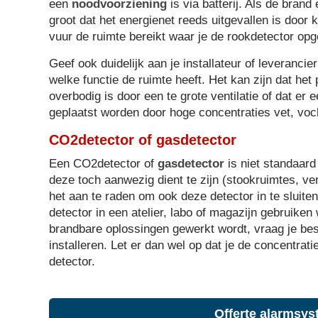
een
noodvoorziening
is via batterij. Als de brand
groot dat het energienet reeds uitgevallen is door k
vuur de ruimte bereikt waar je de rookdetector opg
Geef ook duidelijk aan je installateur of leveranci
welke functie de ruimte heeft. Het kan zijn dat het
overbodig is door een te grote ventilatie of dat er
geplaatst worden door hoge concentraties vet, voch
CO2detector of gasdetector
Een CO2detector of
gasdetector
is niet standaard
deze toch aanwezig dient te zijn (stookruimtes, ver
het aan te raden om ook deze detector in te sluit
detector in een atelier, labo of magazijn gebruike
brandbare oplossingen gewerkt wordt, vraag je bes
installeren. Let er dan wel op dat je de concentrat
detector.
Offerte alarmsy