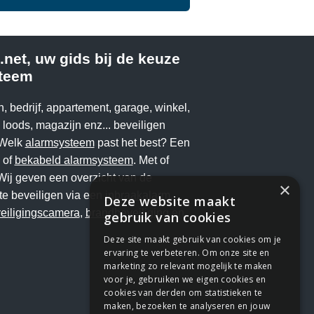
net, uw gids bij de keuze
teem
n, bedrijf, appartement, garage, winkel,
loods, magazijn enz... beveiligen
 Welk
alarmsysteem
past het best? Een
of
bekabeld alarmsysteem
. Met of
Wij geven een overzicht van de
×
te beveiligen via een
inbraakalarm
,
Deze website maakt
eiligingscamera
,
brandbeveiliging
en
gebruik van cookies
Deze site maakt gebruik van cookies om je
ervaring te verbeteren. Om onze site en
marketing zo relevant mogelijk te maken
voor je, gebruiken we eigen cookies en
cookies van derden om statistieken te
maken, bezoeken te analyseren en jouw