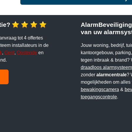
tie?
AlarmBeveiliging.
van uw alarmsys
anvraag tot 4 offertes
eem installateurs in de
Jouw woning, bedrijf, tui
jk
,
Gent
,
Oostende
en
kantoorgebouw, parking, 
end.
tegen inbraak & brand?
draadloos alarmsysteem
zonder
alarmcentrale
? 
mogelijkheden om alles 
bewakingscamera
&
bev
toegangscontrole
.