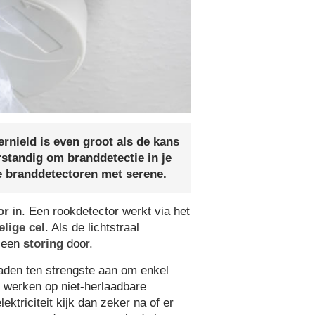
rnield is even groot als de kans
rstandig om branddetectie in je
e branddetectoren met serene.
or
in. Een rookdetector werkt via het
elige cel
. Als de lichtstraal
r een
storing
door.
raden ten strengste aan om enkel
 werken op niet-­herlaadbare
ektriciteit kijk dan zeker na of er