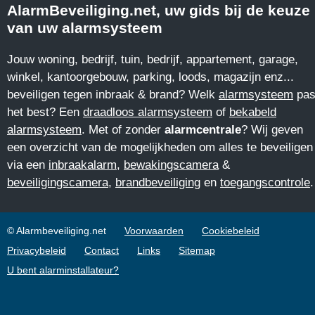
AlarmBeveiliging.net, uw gids bij de keuze
van uw alarmsysteem
Jouw woning, bedrijf, tuin, bedrijf, appartement, garage,
winkel, kantoorgebouw, parking, loods, magazijn enz...
beveiligen tegen inbraak & brand? Welk
alarmsysteem
pas
het best? Een
draadloos alarmsysteem
of
bekabeld
alarmsysteem
. Met of zonder
alarmcentrale
? Wij geven
een overzicht van de mogelijkheden om alles te beveiligen
via een
inbraakalarm
,
bewakingscamera
&
beveiligingscamera
,
brandbeveiliging
en
toegangscontrole
.
© Alarmbeveiliging.net
Voorwaarden
Cookiebeleid
Privacybeleid
Contact
Links
Sitemap
U bent alarminstallateur?