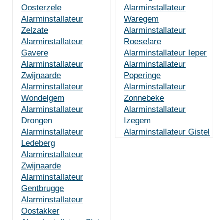
Oosterzele
Alarminstallateur
Alarminstallateur
Waregem
Zelzate
Alarminstallateur
Alarminstallateur
Roeselare
Gavere
Alarminstallateur Ieper
Alarminstallateur
Alarminstallateur
Zwijnaarde
Poperinge
Alarminstallateur
Alarminstallateur
Wondelgem
Zonnebeke
Alarminstallateur
Alarminstallateur
Drongen
Izegem
Alarminstallateur
Alarminstallateur Gistel
Ledeberg
Alarminstallateur
Zwijnaarde
Alarminstallateur
Gentbrugge
Alarminstallateur
Oostakker