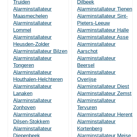
Truiden
Dilbeek
Alarminstallateur
Alarminstallateur Tienen
Maasmechelen
Alarminstallateur Sint-
Alarminstallateur
Pieters-Leeuw
Lommel
Alarminstallateur Halle
Alarminstallateur
Alarminstallateur Asse
Heusden-Zolder
Alarminstallateur
Alarminstallateur Bilzen
Aarschot
Alarminstallateur
Alarminstallateur
Tongeren
Beersel
Alarminstallateur
Alarminstallateur
Houthalen-Helchteren
Overijse
Alarminstallateur
Alarminstallateur Diest
Lanaken
Alarminstallateur Zemst
Alarminstallateur
Alarminstallateur
Zonhoven
Tervuren
Alarminstallateur
Alarminstallateur Herent
Dilsen-Stokkem
Alarminstallateur
Alarminstallateur
Kortenberg
Diepenbeek
Alarminstallateur Meise