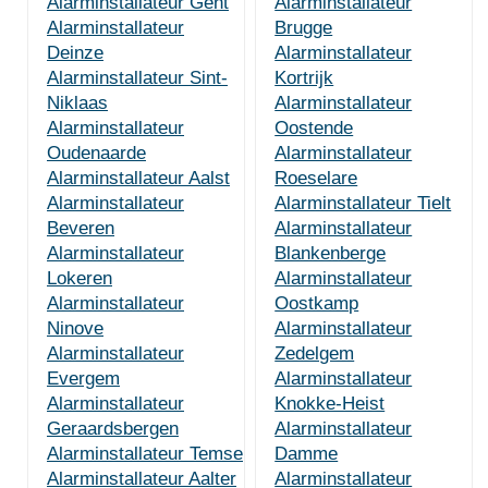
Alarminstallateur Gent
Alarminstallateur
Alarminstallateur
Brugge
Deinze
Alarminstallateur
Alarminstallateur Sint-
Kortrijk
Niklaas
Alarminstallateur
Alarminstallateur
Oostende
Oudenaarde
Alarminstallateur
Alarminstallateur Aalst
Roeselare
Alarminstallateur
Alarminstallateur Tielt
Beveren
Alarminstallateur
Alarminstallateur
Blankenberge
Lokeren
Alarminstallateur
Alarminstallateur
Oostkamp
Ninove
Alarminstallateur
Alarminstallateur
Zedelgem
Evergem
Alarminstallateur
Alarminstallateur
Knokke-Heist
Geraardsbergen
Alarminstallateur
Alarminstallateur Temse
Damme
Alarminstallateur Aalter
Alarminstallateur