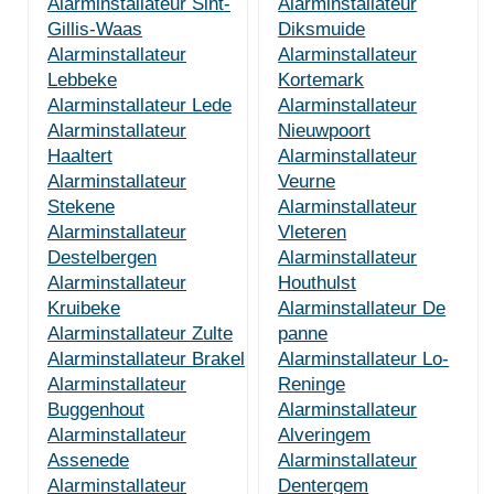
Alarminstallateur Sint-
Alarminstallateur
Gillis-Waas
Diksmuide
Alarminstallateur
Alarminstallateur
Lebbeke
Kortemark
Alarminstallateur Lede
Alarminstallateur
Alarminstallateur
Nieuwpoort
Haaltert
Alarminstallateur
Alarminstallateur
Veurne
Stekene
Alarminstallateur
Alarminstallateur
Vleteren
Destelbergen
Alarminstallateur
Alarminstallateur
Houthulst
Kruibeke
Alarminstallateur De
Alarminstallateur Zulte
panne
Alarminstallateur Brakel
Alarminstallateur Lo-
Alarminstallateur
Reninge
Buggenhout
Alarminstallateur
Alarminstallateur
Alveringem
Assenede
Alarminstallateur
Alarminstallateur
Dentergem