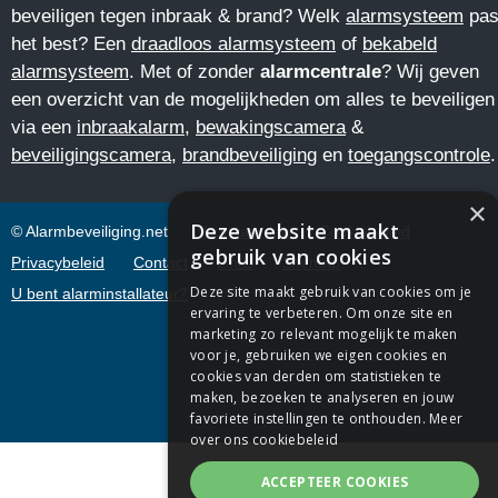
beveiligen tegen inbraak & brand? Welk
alarmsysteem
pas
het best? Een
draadloos alarmsysteem
of
bekabeld
alarmsysteem
. Met of zonder
alarmcentrale
? Wij geven
een overzicht van de mogelijkheden om alles te beveiligen
via een
inbraakalarm
,
bewakingscamera
&
beveiligingscamera
,
brandbeveiliging
en
toegangscontrole
.
×
Deze website maakt
© Alarmbeveiliging.net
Voorwaarden
Cookiebeleid
gebruik van cookies
Privacybeleid
Contact
Links
Sitemap
Deze site maakt gebruik van cookies om je
U bent alarminstallateur?
ervaring te verbeteren. Om onze site en
marketing zo relevant mogelijk te maken
voor je, gebruiken we eigen cookies en
cookies van derden om statistieken te
maken, bezoeken te analyseren en jouw
favoriete instellingen te onthouden.
Meer
over ons cookiebeleid
ACCEPTEER COOKIES