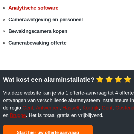
Analytische software
Camerawetgeving en personeel
Bewakingscamera kopen
Camerabewaking offerte
Wat kost een alarminstallatie?
Via deze website kan je via 1 offerte-aanvraag tot 4 offert
ontvangen van verschillende alarmsysteem installateurs in
de regio
Gent
,
Antwerpen
,
Hasselt
,
Kortrijk
,
Gent
,
Oosten
en
Brugge
. Het is totaal gratis en vrijblijvend.
Start hier uw offerte aanvraag