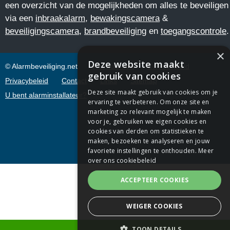
een overzicht van de mogelijkheden om alles te beveiligen
via een
inbraakalarm
,
bewakingscamera
&
beveiligingscamera
,
brandbeveiliging
en
toegangscontrole
.
×
Deze website maakt
© Alarmbeveiliging.net
Voorwaarden
Cookiebeleid
gebruik van cookies
Privacybeleid
Contact
Links
Sitemap
Deze site maakt gebruik van cookies om je
U bent alarminstallateur?
ervaring te verbeteren. Om onze site en
marketing zo relevant mogelijk te maken
voor je, gebruiken we eigen cookies en
cookies van derden om statistieken te
maken, bezoeken te analyseren en jouw
favoriete instellingen te onthouden.
Meer
over ons cookiebeleid
ACCEPTEER COOKIES
WEIGER COOKIES
TOON DETAILS