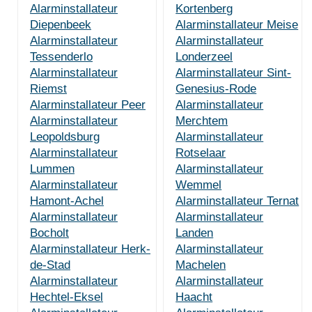
Alarminstallateur
Kortenberg
Diepenbeek
Alarminstallateur Meise
Alarminstallateur
Alarminstallateur
Tessenderlo
Londerzeel
Alarminstallateur
Alarminstallateur Sint-
Riemst
Genesius-Rode
Alarminstallateur Peer
Alarminstallateur
Alarminstallateur
Merchtem
Leopoldsburg
Alarminstallateur
Alarminstallateur
Rotselaar
Lummen
Alarminstallateur
Alarminstallateur
Wemmel
Hamont-Achel
Alarminstallateur Ternat
Alarminstallateur
Alarminstallateur
Bocholt
Landen
Alarminstallateur Herk-
Alarminstallateur
de-Stad
Machelen
Alarminstallateur
Alarminstallateur
Hechtel-Eksel
Haacht