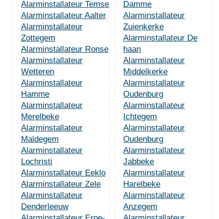
Alarminstallateur Temse
Damme
Alarminstallateur Aalter
Alarminstallateur
Alarminstallateur
Zuienkerke
Zottegem
Alarminstallateur De
Alarminstallateur Ronse
haan
Alarminstallateur
Alarminstallateur
Wetteren
Middelkerke
Alarminstallateur
Alarminstallateur
Hamme
Oudenburg
Alarminstallateur
Alarminstallateur
Merelbeke
Ichtegem
Alarminstallateur
Alarminstallateur
Maldegem
Oudenburg
Alarminstallateur
Alarminstallateur
Lochristi
Jabbeke
Alarminstallateur Eeklo
Alarminstallateur
Alarminstallateur Zele
Harelbeke
Alarminstallateur
Alarminstallateur
Denderleeuw
Anzegem
Alarminstallateur Erpe-
Alarminstallateur