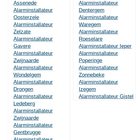
Assenede
Alarminstallateur
Alarminstallateur
Dentergem
Oosterzele
Alarminstallateur
Alarminstallateur
Waregem
Zelzate
Alarminstallateur
Alarminstallateur
Roeselare
Gavere
Alarminstallateur Ieper
Alarminstallateur
Alarminstallateur
Zwijnaarde
Poperinge
Alarminstallateur
Alarminstallateur
Wondelgem
Zonnebeke
Alarminstallateur
Alarminstallateur
Drongen
Izegem
Alarminstallateur
Alarminstallateur Gistel
Ledeberg
Alarminstallateur
Zwijnaarde
Alarminstallateur
Gentbrugge
Alarminstallateur