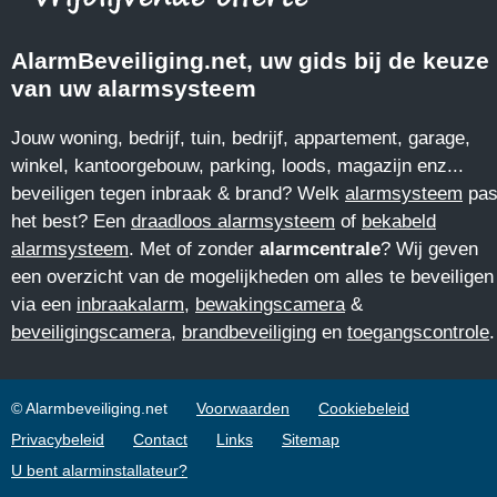
AlarmBeveiliging.net, uw gids bij de keuze
van uw alarmsysteem
Jouw woning, bedrijf, tuin, bedrijf, appartement, garage,
winkel, kantoorgebouw, parking, loods, magazijn enz...
beveiligen tegen inbraak & brand? Welk
alarmsysteem
pas
het best? Een
draadloos alarmsysteem
of
bekabeld
alarmsysteem
. Met of zonder
alarmcentrale
? Wij geven
een overzicht van de mogelijkheden om alles te beveiligen
via een
inbraakalarm
,
bewakingscamera
&
beveiligingscamera
,
brandbeveiliging
en
toegangscontrole
.
© Alarmbeveiliging.net
Voorwaarden
Cookiebeleid
Privacybeleid
Contact
Links
Sitemap
U bent alarminstallateur?