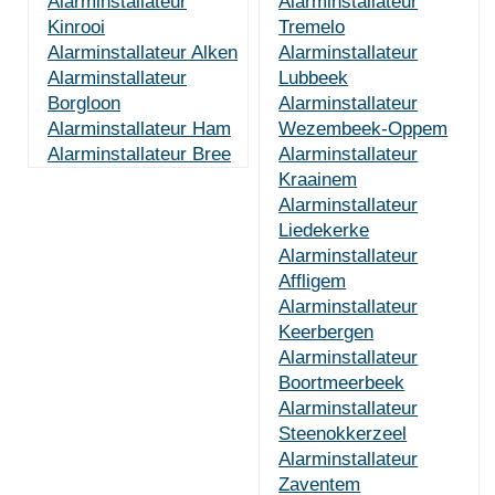
Alarminstallateur
Alarminstallateur
Kinrooi
Tremelo
Alarminstallateur Alken
Alarminstallateur
Alarminstallateur
Lubbeek
Borgloon
Alarminstallateur
Alarminstallateur Ham
Wezembeek-Oppem
Alarminstallateur Bree
Alarminstallateur
Kraainem
Alarminstallateur
Liedekerke
Alarminstallateur
Affligem
Alarminstallateur
Keerbergen
Alarminstallateur
Boortmeerbeek
Alarminstallateur
Steenokkerzeel
Alarminstallateur
Zaventem