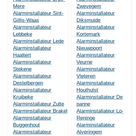
Mere
Zwevegem
Alarminstallateur Sint-
Alarminstallateur
Gillis-Waas
Diksmuide
Alarminstallateur
Alarminstallateur
Lebbeke
Kortemark
Alarminstallateur Lede
Alarminstallateur
Alarminstallateur
Nieuwpoort
Haaltert
Alarminstallateur
Alarminstallateur
Veurne
Stekene
Alarminstallateur
Alarminstallateur
Vleteren
Destelbergen
Alarminstallateur
Alarminstallateur
Houthulst
Kruibeke
Alarminstallateur De
Alarminstallateur Zulte
panne
Alarminstallateur Brakel
Alarminstallateur Lo-
Alarminstallateur
Reninge
Buggenhout
Alarminstallateur
Alarminstallateur
Alveringem