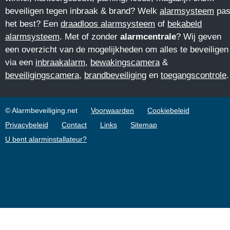
beveiligen tegen inbraak & brand? Welk
alarmsysteem
pas
het best? Een
draadloos alarmsysteem
of
bekabeld
alarmsysteem
. Met of zonder
alarmcentrale
? Wij geven
een overzicht van de mogelijkheden om alles te beveiligen
via een
inbraakalarm
,
bewakingscamera
&
beveiligingscamera
,
brandbeveiliging
en
toegangscontrole
.
© Alarmbeveiliging.net
Voorwaarden
Cookiebeleid
Privacybeleid
Contact
Links
Sitemap
U bent alarminstallateur?