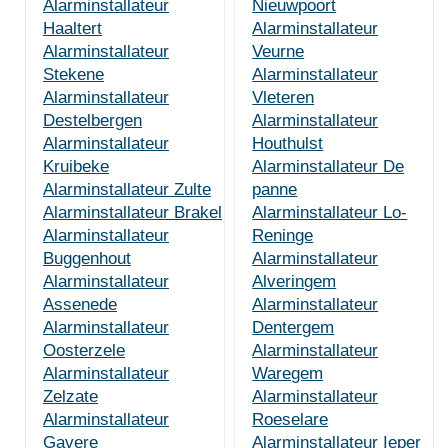
Alarminstallateur
Nieuwpoort
Haaltert
Alarminstallateur
Alarminstallateur
Veurne
Stekene
Alarminstallateur
Alarminstallateur
Vleteren
Destelbergen
Alarminstallateur
Alarminstallateur
Houthulst
Kruibeke
Alarminstallateur De
Alarminstallateur Zulte
panne
Alarminstallateur Brakel
Alarminstallateur Lo-
Alarminstallateur
Reninge
Buggenhout
Alarminstallateur
Alarminstallateur
Alveringem
Assenede
Alarminstallateur
Alarminstallateur
Dentergem
Oosterzele
Alarminstallateur
Alarminstallateur
Waregem
Zelzate
Alarminstallateur
Alarminstallateur
Roeselare
Gavere
Alarminstallateur Ieper