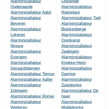
Alarminstallateur
Oostende
Oudenaarde
Alarminstallateur
Alarminstallateur Aalst
Roeselare
Alarminstallateur
Alarminstallateur Tielt
Beveren
Alarminstallateur
Alarminstallateur
Blankenberge
Lokeren
Alarminstallateur
Alarminstallateur
Oostkamp
Ninove
Alarminstallateur
Alarminstallateur
Zedelgem
Evergem
Alarminstallateur
Alarminstallateur
Knokke-Heist
Geraardsbergen
Alarminstallateur
Alarminstallateur Temse
Damme
Alarminstallateur Aalter
Alarminstallateur
Alarminstallateur
Zuienkerke
Zottegem
Alarminstallateur De
Alarminstallateur Ronse
haan
Alarminstallateur
Alarminstallateur
Wetteren
Middelkerke