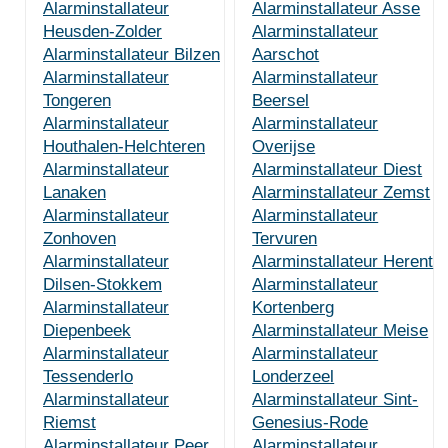
Alarminstallateur
Alarminstallateur Asse
Heusden-Zolder
Alarminstallateur
Alarminstallateur Bilzen
Aarschot
Alarminstallateur
Alarminstallateur
Tongeren
Beersel
Alarminstallateur
Alarminstallateur
Houthalen-Helchteren
Overijse
Alarminstallateur
Alarminstallateur Diest
Lanaken
Alarminstallateur Zemst
Alarminstallateur
Alarminstallateur
Zonhoven
Tervuren
Alarminstallateur
Alarminstallateur Herent
Dilsen-Stokkem
Alarminstallateur
Alarminstallateur
Kortenberg
Diepenbeek
Alarminstallateur Meise
Alarminstallateur
Alarminstallateur
Tessenderlo
Londerzeel
Alarminstallateur
Alarminstallateur Sint-
Riemst
Genesius-Rode
Alarminstallateur Peer
Alarminstallateur