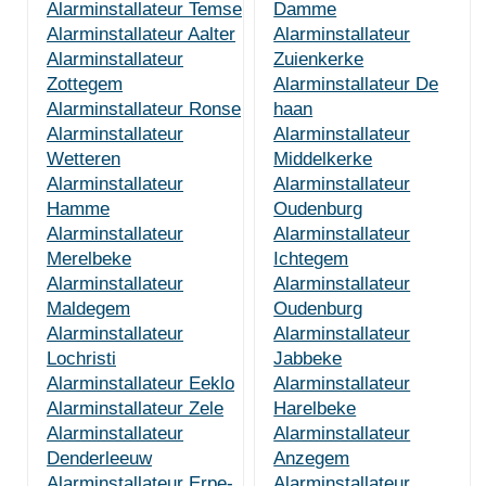
Alarminstallateur Temse
Damme
Alarminstallateur Aalter
Alarminstallateur
Alarminstallateur
Zuienkerke
Zottegem
Alarminstallateur De
Alarminstallateur Ronse
haan
Alarminstallateur
Alarminstallateur
Wetteren
Middelkerke
Alarminstallateur
Alarminstallateur
Hamme
Oudenburg
Alarminstallateur
Alarminstallateur
Merelbeke
Ichtegem
Alarminstallateur
Alarminstallateur
Maldegem
Oudenburg
Alarminstallateur
Alarminstallateur
Lochristi
Jabbeke
Alarminstallateur Eeklo
Alarminstallateur
Alarminstallateur Zele
Harelbeke
Alarminstallateur
Alarminstallateur
Denderleeuw
Anzegem
Alarminstallateur Erpe-
Alarminstallateur