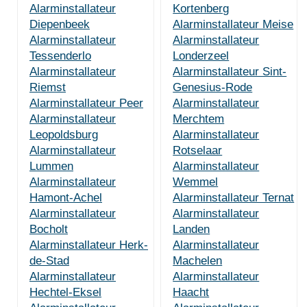
Alarminstallateur
Kortenberg
Diepenbeek
Alarminstallateur Meise
Alarminstallateur
Alarminstallateur
Tessenderlo
Londerzeel
Alarminstallateur
Alarminstallateur Sint-
Riemst
Genesius-Rode
Alarminstallateur Peer
Alarminstallateur
Alarminstallateur
Merchtem
Leopoldsburg
Alarminstallateur
Alarminstallateur
Rotselaar
Lummen
Alarminstallateur
Alarminstallateur
Wemmel
Hamont-Achel
Alarminstallateur Ternat
Alarminstallateur
Alarminstallateur
Bocholt
Landen
Alarminstallateur Herk-
Alarminstallateur
de-Stad
Machelen
Alarminstallateur
Alarminstallateur
Hechtel-Eksel
Haacht