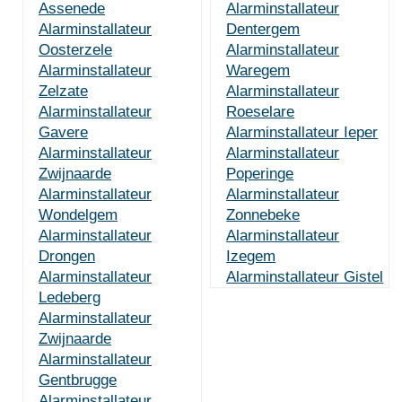
Assenede
Alarminstallateur
Alarminstallateur
Dentergem
Oosterzele
Alarminstallateur
Alarminstallateur
Waregem
Zelzate
Alarminstallateur
Alarminstallateur
Roeselare
Gavere
Alarminstallateur Ieper
Alarminstallateur
Alarminstallateur
Zwijnaarde
Poperinge
Alarminstallateur
Alarminstallateur
Wondelgem
Zonnebeke
Alarminstallateur
Alarminstallateur
Drongen
Izegem
Alarminstallateur
Alarminstallateur Gistel
Ledeberg
Alarminstallateur
Zwijnaarde
Alarminstallateur
Gentbrugge
Alarminstallateur