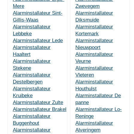
Mere
Zwevegem
Alarminstallateur Sint-
Alarminstallateur
Gillis-Waas
Diksmuide
Alarminstallateur
Alarminstallateur
Lebbeke
Kortemark
Alarminstallateur Lede
Alarminstallateur
Alarminstallateur
Nieuwpoort
Haaltert
Alarminstallateur
Alarminstallateur
Veurne
Stekene
Alarminstallateur
Alarminstallateur
Vleteren
Destelbergen
Alarminstallateur
Alarminstallateur
Houthulst
Kruibeke
Alarminstallateur De
Alarminstallateur Zulte
panne
Alarminstallateur Brakel
Alarminstallateur Lo-
Alarminstallateur
Reninge
Buggenhout
Alarminstallateur
Alarminstallateur
Alveringem