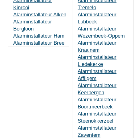
Alarminstallateur
Alarminstallateur
Kinrooi
Tremelo
Alarminstallateur Alken
Alarminstallateur
Alarminstallateur
Lubbeek
Borgloon
Alarminstallateur
Alarminstallateur Ham
Wezembeek-Oppem
Alarminstallateur Bree
Alarminstallateur
Kraainem
Alarminstallateur
Liedekerke
Alarminstallateur
Affligem
Alarminstallateur
Keerbergen
Alarminstallateur
Boortmeerbeek
Alarminstallateur
Steenokkerzeel
Alarminstallateur
Zaventem