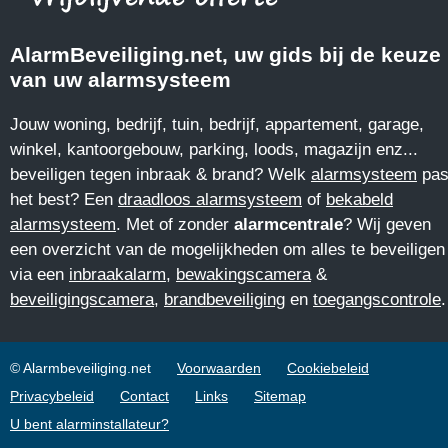
AlarmBeveiliging.net, uw gids bij de keuze
van uw alarmsysteem
Jouw woning, bedrijf, tuin, bedrijf, appartement, garage,
winkel, kantoorgebouw, parking, loods, magazijn enz...
beveiligen tegen inbraak & brand? Welk
alarmsysteem
pas
het best? Een
draadloos alarmsysteem
of
bekabeld
alarmsysteem
. Met of zonder
alarmcentrale
? Wij geven
een overzicht van de mogelijkheden om alles te beveiligen
via een
inbraakalarm
,
bewakingscamera
&
beveiligingscamera
,
brandbeveiliging
en
toegangscontrole
.
© Alarmbeveiliging.net
Voorwaarden
Cookiebeleid
Privacybeleid
Contact
Links
Sitemap
U bent alarminstallateur?