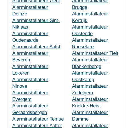
Alarminstallateur Gent
Alarminstallateur
Alarminstallateur
Brugge
Deinze
Alarminstallateur
Alarminstallateur Sint-
Kortrijk
Niklaas
Alarminstallateur
Alarminstallateur
Oostende
Oudenaarde
Alarminstallateur
Alarminstallateur Aalst
Roeselare
Alarminstallateur
Alarminstallateur Tielt
Beveren
Alarminstallateur
Alarminstallateur
Blankenberge
Lokeren
Alarminstallateur
Alarminstallateur
Oostkamp
Ninove
Alarminstallateur
Alarminstallateur
Zedelgem
Evergem
Alarminstallateur
Alarminstallateur
Knokke-Heist
Geraardsbergen
Alarminstallateur
Alarminstallateur Temse
Damme
Alarminstallateur Aalter
Alarminstallateur