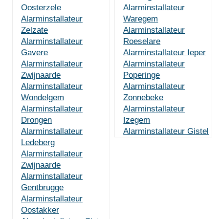
Oosterzele
Alarminstallateur
Alarminstallateur
Waregem
Zelzate
Alarminstallateur
Alarminstallateur
Roeselare
Gavere
Alarminstallateur Ieper
Alarminstallateur
Alarminstallateur
Zwijnaarde
Poperinge
Alarminstallateur
Alarminstallateur
Wondelgem
Zonnebeke
Alarminstallateur
Alarminstallateur
Drongen
Izegem
Alarminstallateur
Alarminstallateur Gistel
Ledeberg
Alarminstallateur
Zwijnaarde
Alarminstallateur
Gentbrugge
Alarminstallateur
Oostakker