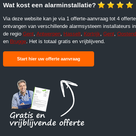
Wat kost een alarminstallatie?
Via deze website kan je via 1 offerte-aanvraag tot 4 offert
ontvangen van verschillende alarmsysteem installateurs in
de regio
Gent
,
Antwerpen
,
Hasselt
,
Kortrijk
,
Gent
,
Oosten
en
Brugge
. Het is totaal gratis en vrijblijvend.
Start hier uw offerte aanvraag