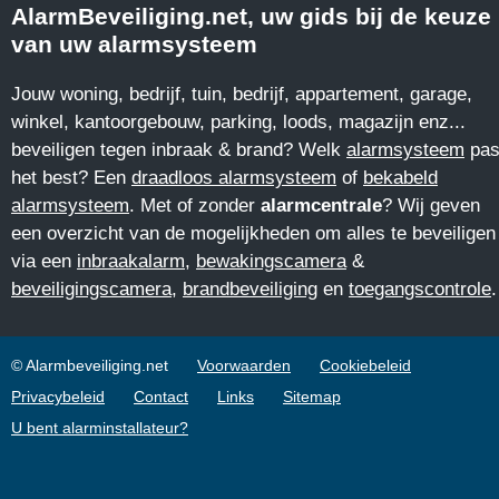
AlarmBeveiliging.net, uw gids bij de keuze
van uw alarmsysteem
Jouw woning, bedrijf, tuin, bedrijf, appartement, garage,
winkel, kantoorgebouw, parking, loods, magazijn enz...
beveiligen tegen inbraak & brand? Welk
alarmsysteem
pas
het best? Een
draadloos alarmsysteem
of
bekabeld
alarmsysteem
. Met of zonder
alarmcentrale
? Wij geven
een overzicht van de mogelijkheden om alles te beveiligen
via een
inbraakalarm
,
bewakingscamera
&
beveiligingscamera
,
brandbeveiliging
en
toegangscontrole
.
© Alarmbeveiliging.net
Voorwaarden
Cookiebeleid
Privacybeleid
Contact
Links
Sitemap
U bent alarminstallateur?