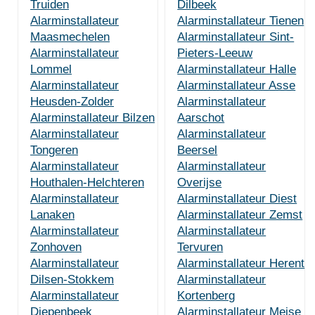
Truiden
Dilbeek
Alarminstallateur
Alarminstallateur Tienen
Maasmechelen
Alarminstallateur Sint-
Alarminstallateur
Pieters-Leeuw
Lommel
Alarminstallateur Halle
Alarminstallateur
Alarminstallateur Asse
Heusden-Zolder
Alarminstallateur
Alarminstallateur Bilzen
Aarschot
Alarminstallateur
Alarminstallateur
Tongeren
Beersel
Alarminstallateur
Alarminstallateur
Houthalen-Helchteren
Overijse
Alarminstallateur
Alarminstallateur Diest
Lanaken
Alarminstallateur Zemst
Alarminstallateur
Alarminstallateur
Zonhoven
Tervuren
Alarminstallateur
Alarminstallateur Herent
Dilsen-Stokkem
Alarminstallateur
Alarminstallateur
Kortenberg
Diepenbeek
Alarminstallateur Meise