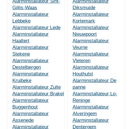
Alarminstallateur Sint-
Alarminstallateur
Gillis-Waas
Diksmuide
Alarminstallateur
Alarminstallateur
Lebbeke
Kortemark
Alarminstallateur Lede
Alarminstallateur
Alarminstallateur
Nieuwpoort
Haaltert
Alarminstallateur
Alarminstallateur
Veurne
Stekene
Alarminstallateur
Alarminstallateur
Vleteren
Destelbergen
Alarminstallateur
Alarminstallateur
Houthulst
Kruibeke
Alarminstallateur De
Alarminstallateur Zulte
panne
Alarminstallateur Brakel
Alarminstallateur Lo-
Alarminstallateur
Reninge
Buggenhout
Alarminstallateur
Alarminstallateur
Alveringem
Assenede
Alarminstallateur
Alarminstallateur
Dentergem