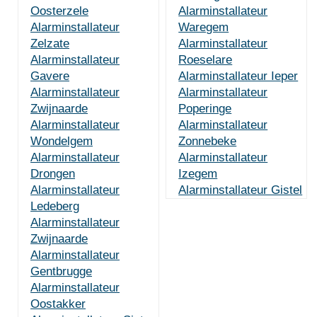
Oosterzele
Alarminstallateur
Alarminstallateur
Waregem
Zelzate
Alarminstallateur
Alarminstallateur
Roeselare
Gavere
Alarminstallateur Ieper
Alarminstallateur
Alarminstallateur
Zwijnaarde
Poperinge
Alarminstallateur
Alarminstallateur
Wondelgem
Zonnebeke
Alarminstallateur
Alarminstallateur
Drongen
Izegem
Alarminstallateur
Alarminstallateur Gistel
Ledeberg
Alarminstallateur
Zwijnaarde
Alarminstallateur
Gentbrugge
Alarminstallateur
Oostakker