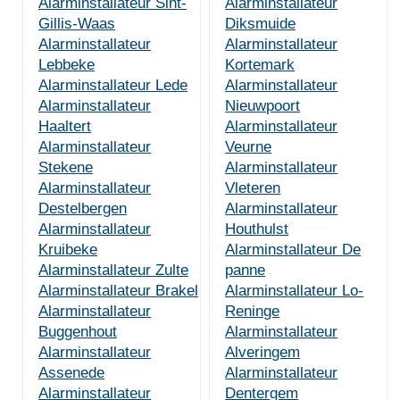
Alarminstallateur Sint-
Alarminstallateur
Gillis-Waas
Diksmuide
Alarminstallateur
Alarminstallateur
Lebbeke
Kortemark
Alarminstallateur Lede
Alarminstallateur
Alarminstallateur
Nieuwpoort
Haaltert
Alarminstallateur
Alarminstallateur
Veurne
Stekene
Alarminstallateur
Alarminstallateur
Vleteren
Destelbergen
Alarminstallateur
Alarminstallateur
Houthulst
Kruibeke
Alarminstallateur De
Alarminstallateur Zulte
panne
Alarminstallateur Brakel
Alarminstallateur Lo-
Alarminstallateur
Reninge
Buggenhout
Alarminstallateur
Alarminstallateur
Alveringem
Assenede
Alarminstallateur
Alarminstallateur
Dentergem