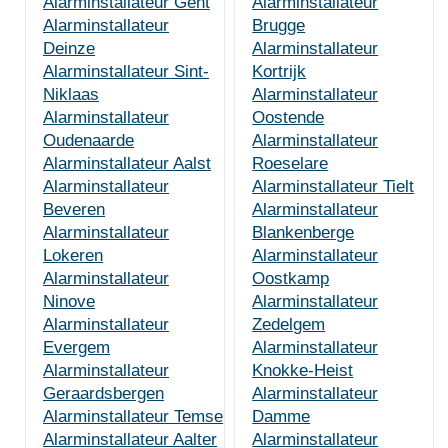
Alarminstallateur Gent
Alarminstallateur
Alarminstallateur
Brugge
Deinze
Alarminstallateur
Alarminstallateur Sint-
Kortrijk
Niklaas
Alarminstallateur
Alarminstallateur
Oostende
Oudenaarde
Alarminstallateur
Alarminstallateur Aalst
Roeselare
Alarminstallateur
Alarminstallateur Tielt
Beveren
Alarminstallateur
Alarminstallateur
Blankenberge
Lokeren
Alarminstallateur
Alarminstallateur
Oostkamp
Ninove
Alarminstallateur
Alarminstallateur
Zedelgem
Evergem
Alarminstallateur
Alarminstallateur
Knokke-Heist
Geraardsbergen
Alarminstallateur
Alarminstallateur Temse
Damme
Alarminstallateur Aalter
Alarminstallateur