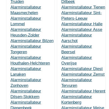
Truiden
Dilbeek
Alarminstallateur
Alarminstallateur Tienen
Maasmechelen
Alarminstallateur Sint-
Alarminstallateur
Pieters-Leeuw
Lommel
Alarminstallateur Halle
Alarminstallateur
Alarminstallateur Asse
Heusden-Zolder
Alarminstallateur
Alarminstallateur Bilzen
Aarschot
Alarminstallateur
Alarminstallateur
Tongeren
Beersel
Alarminstallateur
Alarminstallateur
Houthalen-Helchteren
Overijse
Alarminstallateur
Alarminstallateur Diest
Lanaken
Alarminstallateur Zemst
Alarminstallateur
Alarminstallateur
Zonhoven
Tervuren
Alarminstallateur
Alarminstallateur Herent
Dilsen-Stokkem
Alarminstallateur
Alarminstallateur
Kortenberg
Diepenbeek
Alarminstallateur Meise