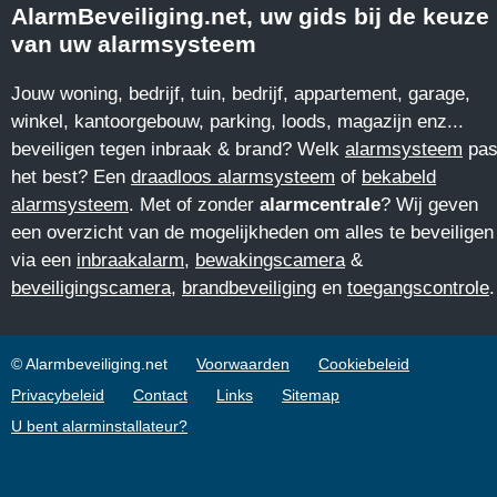
AlarmBeveiliging.net, uw gids bij de keuze
van uw alarmsysteem
Jouw woning, bedrijf, tuin, bedrijf, appartement, garage,
winkel, kantoorgebouw, parking, loods, magazijn enz...
beveiligen tegen inbraak & brand? Welk
alarmsysteem
pas
het best? Een
draadloos alarmsysteem
of
bekabeld
alarmsysteem
. Met of zonder
alarmcentrale
? Wij geven
een overzicht van de mogelijkheden om alles te beveiligen
via een
inbraakalarm
,
bewakingscamera
&
beveiligingscamera
,
brandbeveiliging
en
toegangscontrole
.
© Alarmbeveiliging.net
Voorwaarden
Cookiebeleid
Privacybeleid
Contact
Links
Sitemap
U bent alarminstallateur?